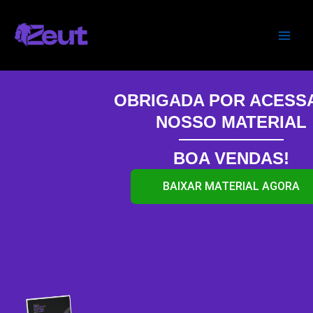
Skip
Main
to
Men
content
OBRIGADA POR ACESS
NOSSO MATERIAL
BOA VENDAS!
BAIXAR MATERIAL AGORA