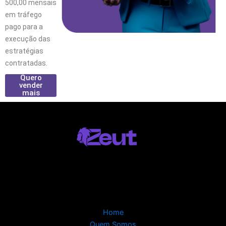
500,00 mensais
em tráfego
pago para a
execução das
estratégias
contratadas.
Quero
vender
mais
Home
Quem Somos